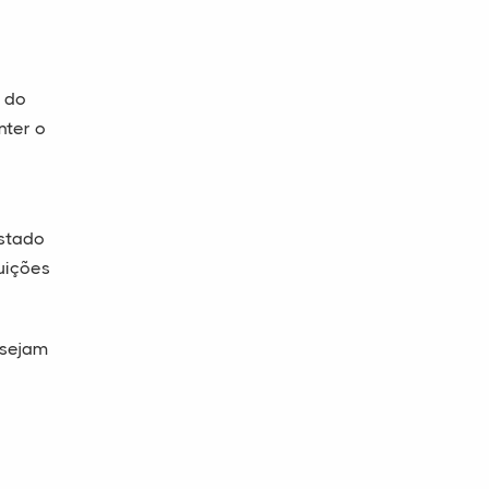
o do
nter o
estado
tuições
 sejam