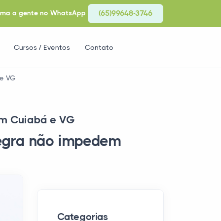
ma a gente no WhatsApp
(65)99648-3746
Cursos / Eventos
Contato
 e VG
em Cuiabá e VG
Negra não impedem
Categorias